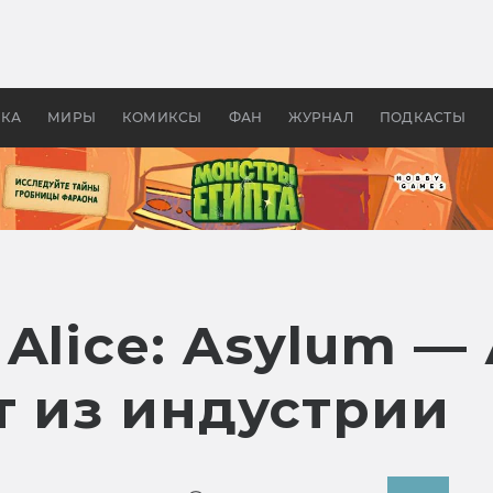
 фильмы смотреть в
Как создавались «Страшил
те 2026? В мире —
фильм, без которого не б
липсис, в России —
бы «Властелина колец»
ие комедии
УКА
МИРЫ
КОМИКСЫ
ФАН
ЖУРНАЛ
ПОДКАСТЫ
Alice: Asylum 
т из индустрии