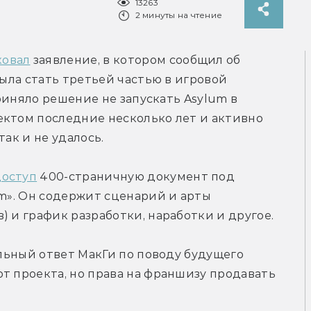
13263
2 минуты на чтение
ковал
 заявление, в котором сообщил об 
была стать третьей частью в игровой 
приняло решение не запускать Asylum в 
ктом последние несколько лет и активно 
так и не удалось.
доступ
 400-страничную документ под 
um». Он содержит сценарий и арты 
) и график разработки, наработки и другое.
альный ответ МакГи по поводу будущего 
т проекта, но права на франшизу продавать 