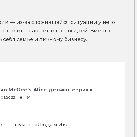
рии — из-за сложившейся ситуации у него 
ткой игр, как нет и новых идей. Вместо 
 себя семье и личному бизнесу.
an McGee’s Alice делают сериал
1.01.2022
4911
звестный по «Людям Икс».