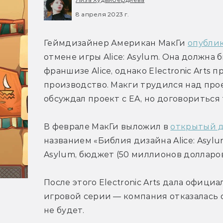
8 апреля 2023 г.
Геймдизайнер Американ МакГи 
опубли
отмене игры Alice: Asylum. Она должна 
франшизе Alice, однако Electronic Arts 
производство. Макги трудился над прое
обсуждал проект с EA, но договориться 
В феврале МакГи выложил в 
открытый 
названием «Библия дизайна Alice: Asyl
Asylum, бюджет (50 миллионов долларов
После этого Electronic Arts дала офици
игровой серии — компания отказалась о
не будет.