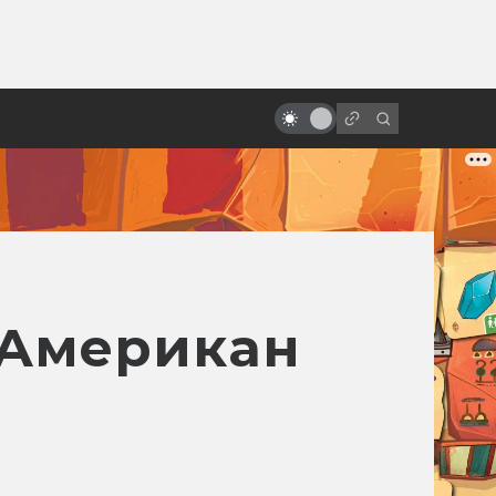
ы»:
ыло
Мультфильмы — самые точные
экранизации DC
— Американ