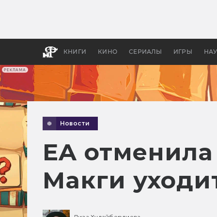
Какие
авгус
апока
детск
КНИГИ
КИНО
СЕРИАЛЫ
ИГРЫ
НА
РЕКЛАМА
Новости
EA отменила 
Макги уходи
Лиза Худайбердиева