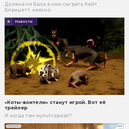
Должна ли была в нем сыграть Кейт
Бланшетт, неясно.
Новости
«Коты-воители» станут игрой. Вот её
трейлер
И когда там мультсериал?
РЕКЛАМА