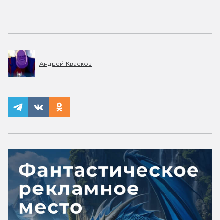
Андрей Квасков