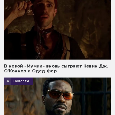
В новой «Мумии» вновь сыграют Кевин Дж.
О’Коннор и Одед Фер
Новости