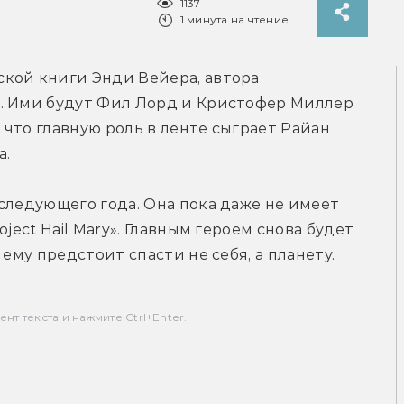
1137
1 минута на чтение
кой книги Энди Вейера, автора 
. Ими будут Фил Лорд и Кристофер Миллер 
что главную роль в ленте сыграет Райан 
а.
следующего года. Она пока даже не имеет 
ject Hail Mary». Главным героем снова будет 
 ему предстоит спасти не себя, а планету.
т текста и нажмите Ctrl+Enter.