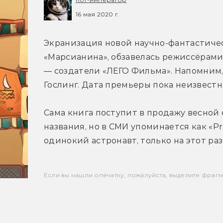
16 мая 2020 г.
Экранизация новой научно-фантастичес
«Марсианина», обзавелась режиссёрами
— создатели «ЛЕГО Фильма». Напомним, 
Гослинг. Дата премьеры пока неизвестн
Сама книга поступит в продажу весной 
названия, но в СМИ упоминается как «Pro
одинокий астронавт, только на этот раз
Если вы нашли опечатку, пожалуйста, выделите фрагмен