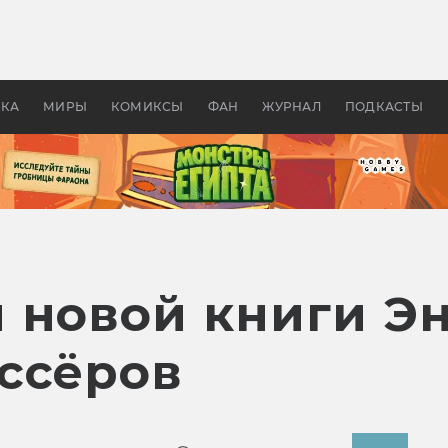
оздавались «Страшилы»:
«Одиссея» Нолана: что эт
, без которого не было
фильм сделал с Гомером и
ластелина колец»
Древней Грецией
УКА
МИРЫ
КОМИКСЫ
ФАН
ЖУРНАЛ
ПОДКАСТЫ
 новой книги Э
ссёров