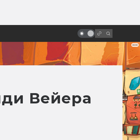
от
Как Роджер Корман превратил
Эдгара По (и чуть-чуть
Лавкрафта) в своё готическое
кино
нди Вейера