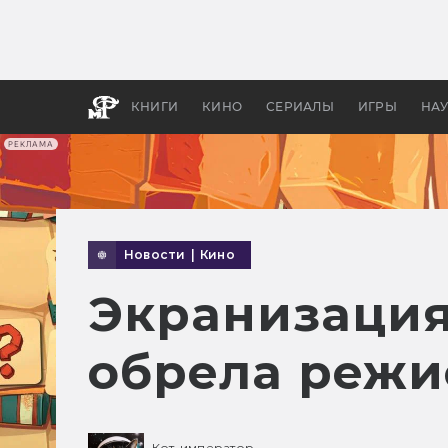
Как с
фильм
бы «В
КНИГИ
КИНО
СЕРИАЛЫ
ИГРЫ
НА
РЕКЛАМА
Новости
|
Кино
Экранизация
обрела режи
Кот-император