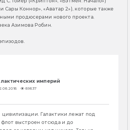
С. Гойер («Криптон», «Бэтмен: Начало») 
Сары Коннор», «Аватар 2»), которые также 
ными продюсерами нового проекта. 
ека Азимова Робин.
эпизодов.
алактических империй
12.08.2018
89837
 цивилизации. Галактики лежат под 
 флот выстроен отсюда и до 