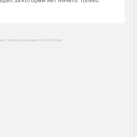
дел, за которым нет ничего. Только 
т текста и нажмите Ctrl+Enter.