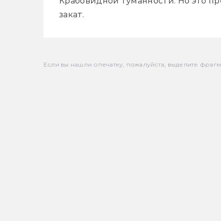
Крабовидной туманности. Но это пре
закат.
Если вы нашли опечатку, пожалуйста, выделите фрагмен