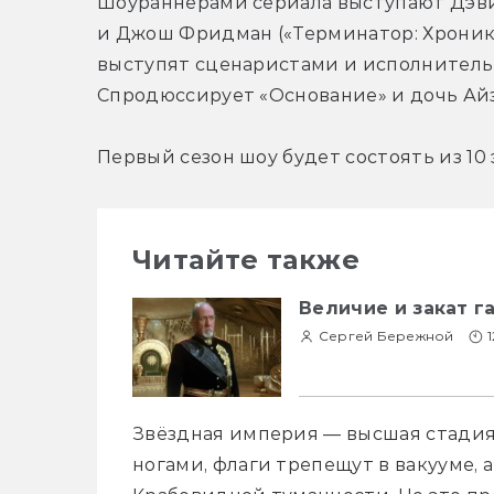
Шоураннерами сериала выступают Дэвид 
и Джош Фридман («Терминатор: Хроники 
выступят сценаристами и исполнитель
Спродюссирует «Основание» и дочь Айз
Первый сезон шоу будет состоять из 10 
Читайте также
Величие и закат г
Сергей Бережной
Звёздная империя — высшая стадия
ногами, флаги трепещут в вакууме, а