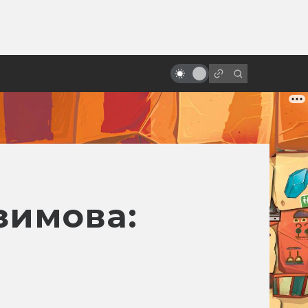
от
Какими могли быть «Хранители»
от Терри Гиллиама
зимова: