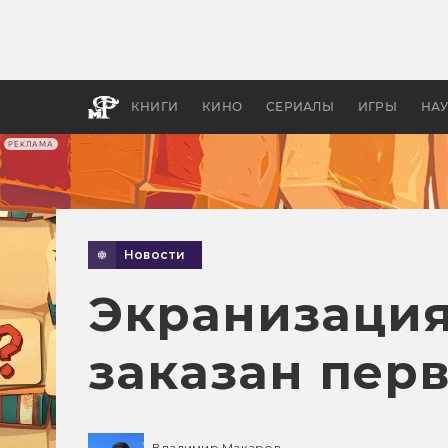
Как с
фильм
бы «В
КНИГИ
КИНО
СЕРИАЛЫ
ИГРЫ
НА
РЕКЛАМА
Новости
Экранизация
заказан пер
Владимир Макаров