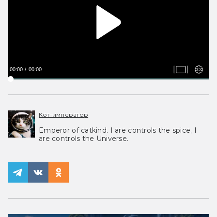
00:00
00:00
Кот-император
Emperor of catkind. I are controls the spice, I
are controls the Universe.