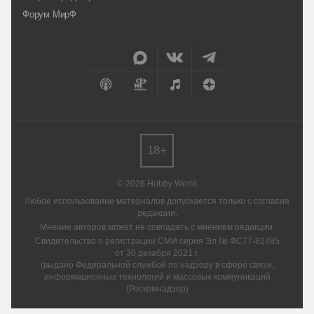
Форум МирФ
18+
© 2026 Hobby World
Любое использование материалов допускается только с согласия
редакции.
Мнение авторов может не совпадать с мнением редакции.
Свидетельство о регистрации СМИ серия Эл № ФС77-82485
от 30 декабря 2021 г.
(выдано Федеральной службой по надзору в сфере связи,
информационных технологий и массовых коммуникаций
(Роскомнадзор)