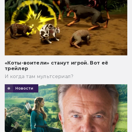
«Коты-воители» станут игрой. Вот её
трейлер
И когда там мультсериал?
Новости