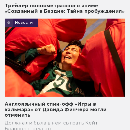
Трейлер полнометражного аниме
«Созданный в Бездне: Тайна пробуждения»
Новости
Англоязычный спин-офф «Игры в
кальмара» от Дэвида Финчера могли
отменить
Должна ли была в нем сыграть Кейт
Бланшетт, неясно.