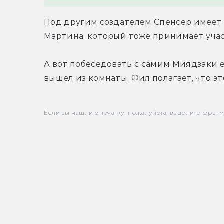
Под другим создателем Спенсер имеет 
Мартина, который тоже принимает учас
А вот побеседовать с самим Миядзаки ем
вышел из комнаты. Фил полагает, что это
Если вы нашли опечатку, пожалуйста, выделите фрагмен