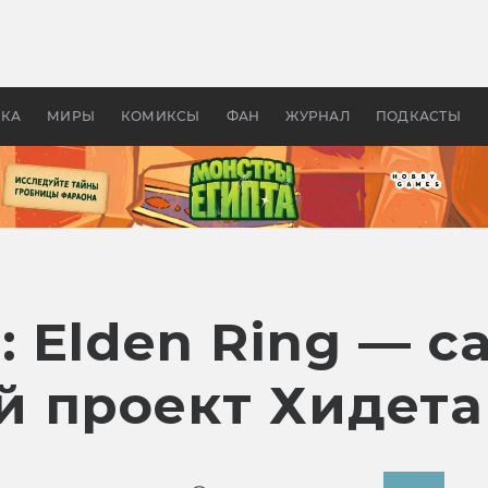
 фильмы смотреть в
Как создавались «Страшил
те 2026? В мире —
фильм, без которого не б
липсис, в России —
бы «Властелина колец»
ие комедии
УКА
МИРЫ
КОМИКСЫ
ФАН
ЖУРНАЛ
ПОДКАСТЫ
: Elden Ring — 
 проект Хидет