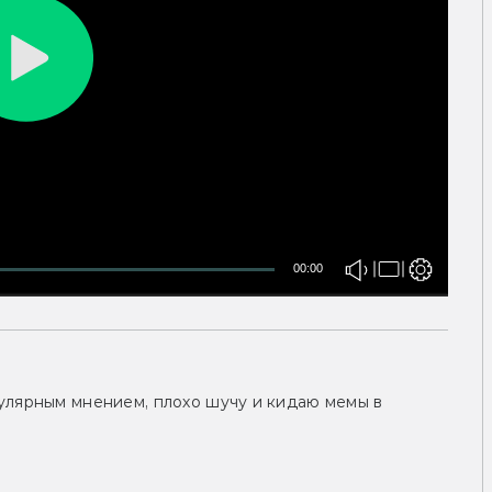
00:00
улярным мнением, плохо шучу и кидаю мемы в