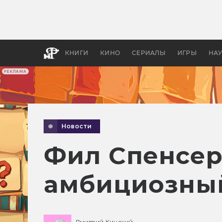
Какие
авгус
апока
детск
КНИГИ
КИНО
СЕРИАЛЫ
ИГРЫ
НА
РЕКЛАМА
Новости
Фил Спенсер
амбициозный
Дмитрий Кинский