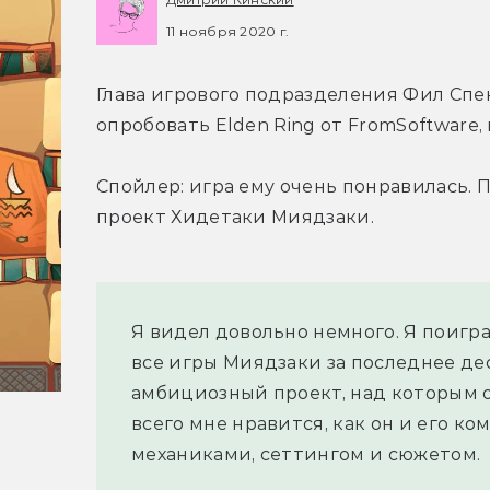
11 ноября 2020 г.
Глава игрового подразделения Фил Спе
опробовать Elden Ring от FromSoftware
Спойлер: игра ему очень понравилась. 
проект Хидетаки Миядзаки.
Я видел довольно немного. Я поигра
все игры Миядзаки за последнее деся
амбициозный проект, над которым он
всего мне нравится, как он и его ко
механиками, сеттингом и сюжетом.