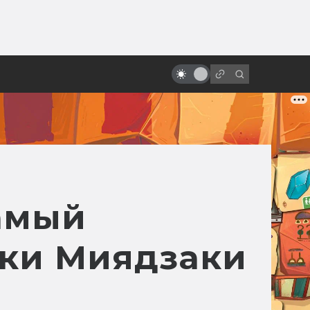
ы»:
ыло
Студия Gainax: история одной
легенды
самый
аки Миядзаки