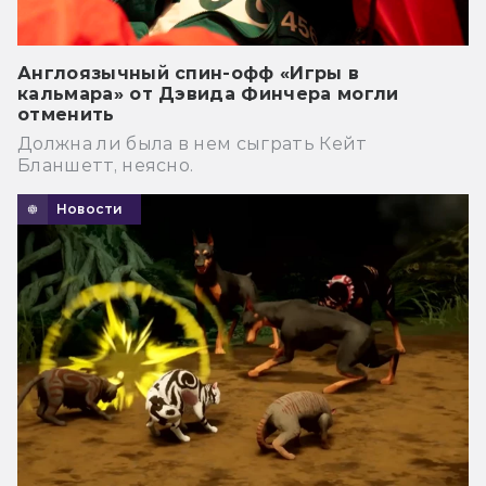
Англоязычный спин-офф «Игры в
кальмара» от Дэвида Финчера могли
отменить
Должна ли была в нем сыграть Кейт
Бланшетт, неясно.
Новости