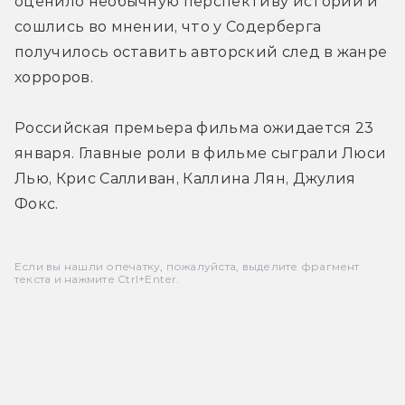
оценило необычную перспективу истории и 
сошлись во мнении, что у Содерберга 
получилось оставить авторский след в жанре 
хорроров.
Российская премьера фильма ожидается 23 
января. 
Главные роли в фильме сыграли Люси 
Лью, Крис Салливан, Каллина Лян, Джулия 
Фокс.
Если вы нашли опечатку, пожалуйста, выделите фрагмент
текста и нажмите Ctrl+Enter.