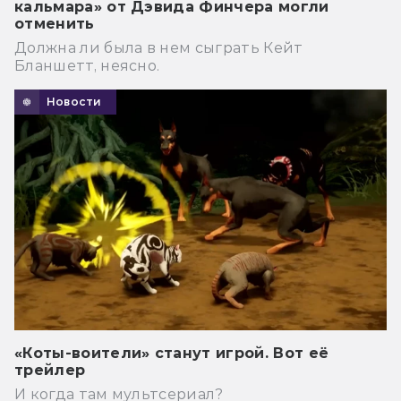
кальмара» от Дэвида Финчера могли
отменить
Должна ли была в нем сыграть Кейт
Бланшетт, неясно.
Новости
«Коты-воители» станут игрой. Вот её
трейлер
И когда там мультсериал?