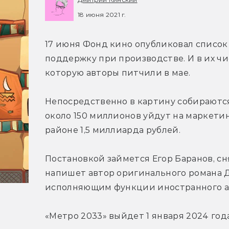
18 июня 2021 г.
17 июня Фонд кино опубликовал список
поддержку при производстве. И в их чи
которую авторы питчили в мае.
Непосредственно в картину собираются
около 150 миллионов уйдут на маркетинг
районе 1,5 миллиарда рублей.
Постановкой займется Егор Баранов, сн
напишет автор оригинального романа Д
исполняющим функции иностранного аг
«Метро 2033» выйдет 1 января 2024 года