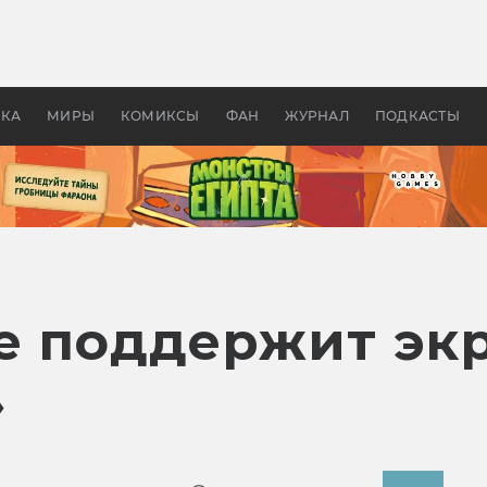
 фильмы смотреть в
Как создавались «Страшил
те 2026? В мире —
фильм, без которого не б
липсис, в России —
бы «Властелина колец»
ие комедии
УКА
МИРЫ
КОМИКСЫ
ФАН
ЖУРНАЛ
ПОДКАСТЫ
е поддержит эк
»