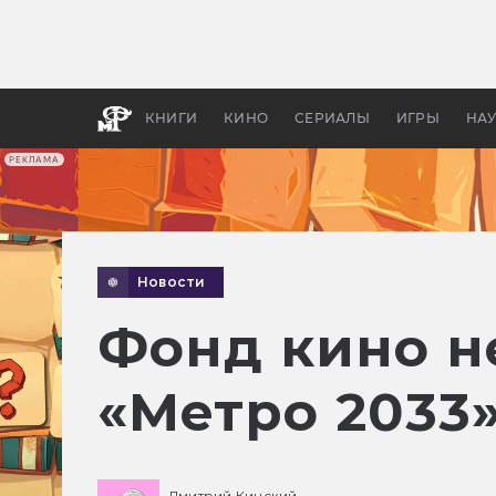
Какие
авгус
апока
детск
КНИГИ
КИНО
СЕРИАЛЫ
ИГРЫ
НА
РЕКЛАМА
Новости
Фонд кино н
«Метро 2033
Дмитрий Кинский