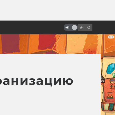
ы»:
ыло
Мультфильмы в духе древних
мифов и легенд
ранизацию