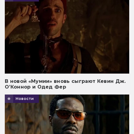
В новой «Мумии» вновь сыграют Кевин Дж.
О’Коннор и Одед Фер
Новости