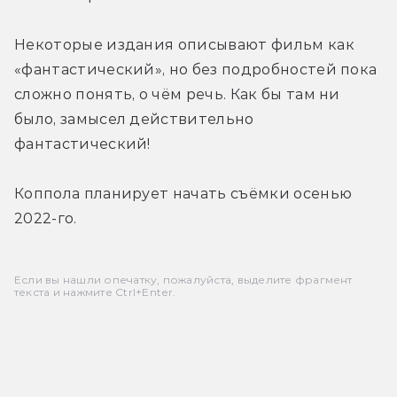
Некоторые издания описывают фильм как 
«фантастический», но без подробностей пока 
сложно понять, о чём речь. Как бы там ни 
было, замысел действительно 
фантастический!
Коппола планирует начать съёмки осенью 
2022-го.
Если вы нашли опечатку, пожалуйста, выделите фрагмент
текста и нажмите Ctrl+Enter.