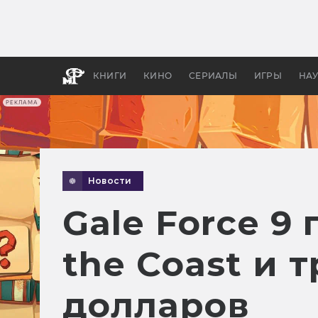
Как с
фильм
бы «В
КНИГИ
КИНО
СЕРИАЛЫ
ИГРЫ
НА
РЕКЛАМА
Новости
Gale Force 9 
the Coast и 
долларов