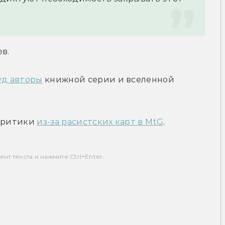
в.
уд авторы
 книжной серии и вселенной 
критики 
из-за расистских карт в MtG
.
т текста и нажмите Ctrl+Enter.