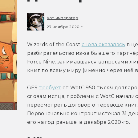
Кот-император
23 ноября 2020 г.
Wizards of the Coast 
снова оказалась
 в ц
разбирательство из-за бывшего партнёр
Force Nine, занимавшаяся вопросами л
книг по всему миру (именно через неё 
GF9 
требует
 от WotC 950 тысяч долларо
словам истца, проблемы с WotC начались
пересмотреть договор о переводе книг,
Первоначально контракт истекал 31 дека
его на год раньше, в декабре 2020-го.