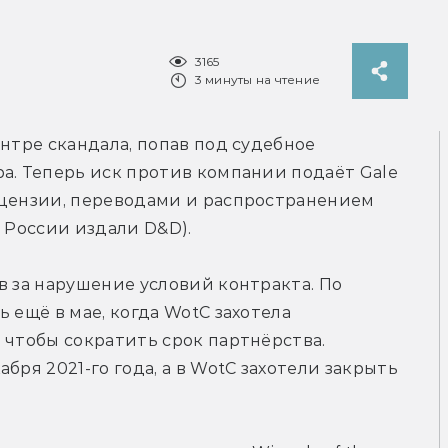
3165
3 минуты на чтение
ентре скандала, попав под судебное 
а. Теперь иск против компании подаёт Gale 
ицензии, переводами и распространением 
в России издали D&D).
в за нарушение условий контракта. По 
 ещё в мае, когда WotC захотела 
 чтобы сократить срок партнёрства. 
бря 2021-го года, а в WotC захотели закрыть 