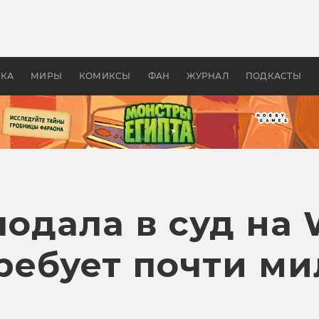
оздавались «Страшилы»:
«Одиссея» Нолана: что эт
, без которого не было
фильм сделал с Гомером и
ластелина колец»
Древней Грецией
УКА
МИРЫ
КОМИКСЫ
ФАН
ЖУРНАЛ
ПОДКАСТЫ
подала в суд на 
требует почти м