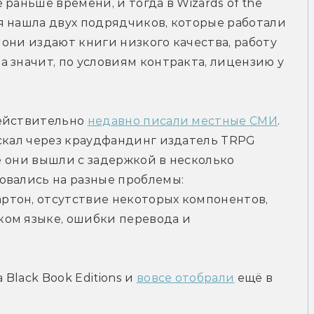
раньше времени, и тогда в Wizards of the 
 нашла двух подрядчиков, которые работали 
 они издают книги низкого качества, работу 
 значит, по условиям контракта, лицензию у 
ействительно 
недавно писали местные СМИ
. 
скал через краудфандинг издатель TRPG 
ге они вышли с задержкой в несколько 
вались на разные проблемы: 
тон, отсутствие некоторых компонентов, 
ом языке, ошибки перевода и 
lack Book Editions и 
вовсе отобрали
 ещё в 