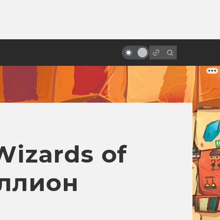
от
20 лет Риддику! Как создавалась
«Чёрная дыра»
Wizards of
иллион