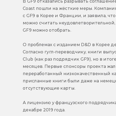
В GF9 отказались разрывать соглашение 
Coast пошли на жёсткие меры. Компания
с GF9 в Корее и Франции, и заявила, что
можно считать неудовлетворительной, а
GF9 можно отобрать.
О проблемах с изданием D&D в Корее д
Согласно гугл-переводчику, книги выпу
Club (как раз подрядчик GF9), но в ито
месяцев. Первые спонсоры проекта жало
переработанный низкокачественный кар
присланные книги были даже на немецк
отсутствующие карты.
А лицензию у французского подрядчика B
декабре 2019 года.