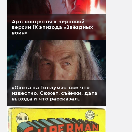
Арт: концепты к черновой
версии IX эпизода «Звёздных
войн»
«Охота на Голлума»: всё что
известно. Сюжет, съёмки, дата
выхода и что рассказал
Гэндальф