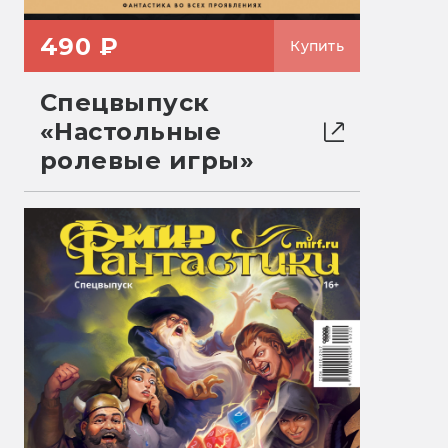
490 ₽
Купить
Спецвыпуск
«Настольные
ролевые игры»