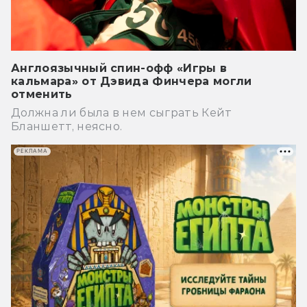
Англоязычный спин-офф «Игры в
кальмара» от Дэвида Финчера могли
отменить
Должна ли была в нем сыграть Кейт
Бланшетт, неясно.
РЕКЛАМА