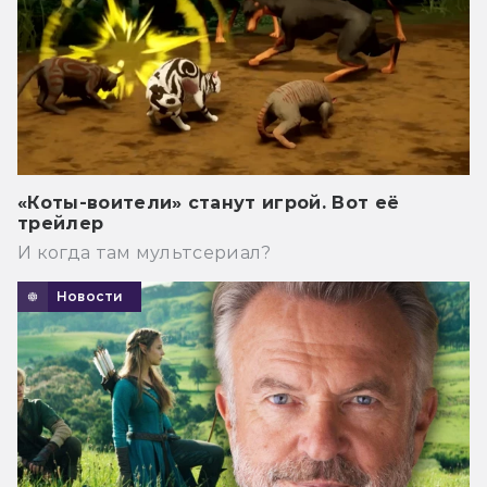
«Коты-воители» станут игрой. Вот её
трейлер
И когда там мультсериал?
Новости