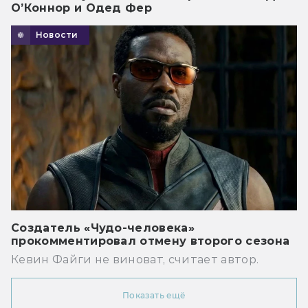
О’Коннор и Одед Фер
Новости
Создатель «Чудо-человека»
прокомментировал отмену второго сезона
Кевин Файги не виноват, считает автор.
Показать ещё