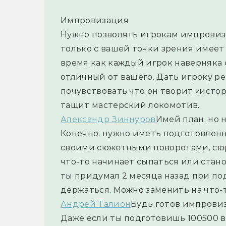
Импровизация
Нужно позволять игрокам импровизи
только с вашей точки зрения имеет 
время как каждый игрок наверняка 
отличный от вашего. Дать игроку ре
почувствовать что он творит «истори
тащит мастерский локомотив.
Александр Зиннуров
Имей план, но 
Конечно, нужно иметь подготовленн
своими сюжетными поворотами, сюрп
что-то начинает сыпаться или стано
ты придумал 2 месяца назад при под
держаться. Можно заменить на что-
Андрей Талион
Будь готов импрови
Даже если ты подготовишь 100500 в