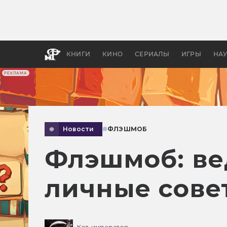
Какие
авгус
апока
детск
КНИГИ
КИНО
СЕРИАЛЫ
ИГРЫ
НА
РЕКЛАМА
Новости
#
ФЛЭШМОБ
Флэшмоб: ве
личные сове
Кот-император