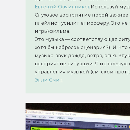
Евгений Овчинников
Используй музы
Слуховое восприятие порой важнее 
плейлист усилит атмосферу. Это не
игры\фильма.
Это музыка — соответствующая ситуа
хотя бы набросок сценария?). И, что
музыка: звук дождя, ветра, огня. Зв
восприятие ситуации. Я использую 
управления музыкой (см. скриншот).
Элли Смит