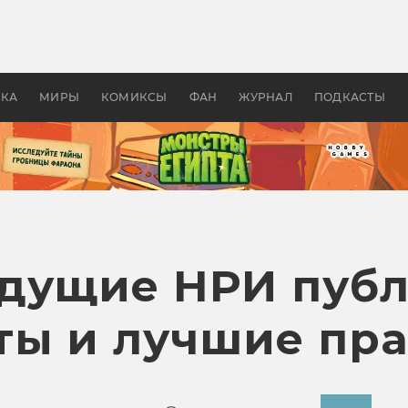
 фильмы смотреть в
Как создавались «Страшил
те 2026? В мире —
фильм, без которого не б
липсис, в России —
бы «Властелина колец»
ие комедии
УКА
МИРЫ
КОМИКСЫ
ФАН
ЖУРНАЛ
ПОДКАСТЫ
дущие НРИ пуб
ты и лучшие пр