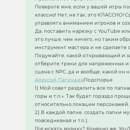
Поверьте мне, если у вашей игры по
классно! Нет, не так, это КЛАССНО! 
управлять вниманием игроков и соз
Да, поставить нарезку с YouTube ил
это лучше, чем ничего, но таким обр
инструмент мастера и не сделаете 
Подумайте, какой открывающий и за
отберите треки для напряженных и бо
сцена с NPC, да и вообще, какой он н
Алексей Патрушев
Подспорье
1) Мой совет разделить все по папкам:
горы и т.п.». Так будет гораздо про
относительно локации персонажей.
2) В каждой папке, создать папки муз
повседневная и т.п.).
Где искать музыку? Конечно же, You