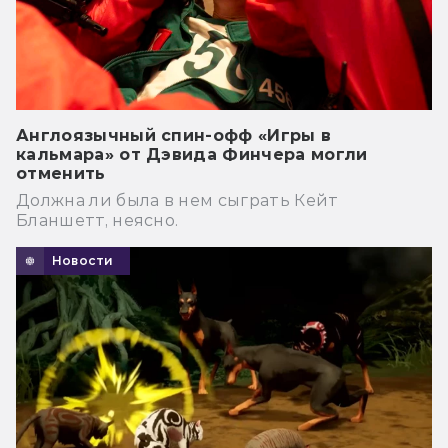
Англоязычный спин-офф «Игры в
кальмара» от Дэвида Финчера могли
отменить
Должна ли была в нем сыграть Кейт
Бланшетт, неясно.
Новости