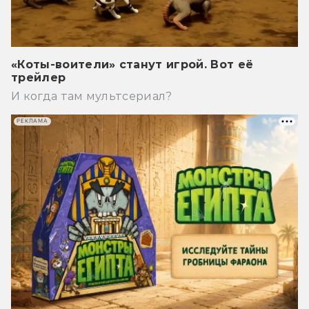
«Коты-воители» станут игрой. Вот её
трейлер
И когда там мультсериал?
РЕКЛАМА