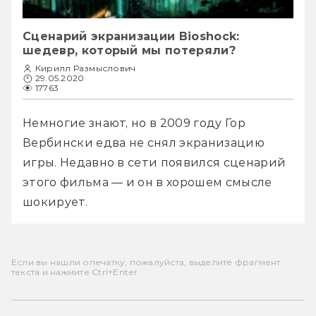
Сценарий экранизации Bioshock:
шедевр, который мы потеряли?
Кирилл Размыслович
29.05.2020
17763
Немногие знают, но в 2009 году Гор 
Вербински едва не снял экранизацию 
игры. Недавно в сети появился сценарий 
этого фильма — и он в хорошем смысле 
шокирует. 
Если вы нашли опечатку, пожалуйста, выделите фрагмент
текста и нажмите Ctrl+Enter.