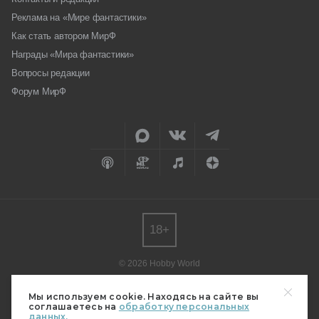
Реклама на «Мире фантастики»
Как стать автором МирФ
Награды «Мира фантастики»
Вопросы редакции
Форум МирФ
18+
© 2026 Hobby World
Любое использование материалов допускается только с согласия
редакции.
Мы используем cookie. Находясь на сайте вы
соглашаетесь на
обработку персональных
Мнение авторов может не совпадать с мнением редакции.
данных.