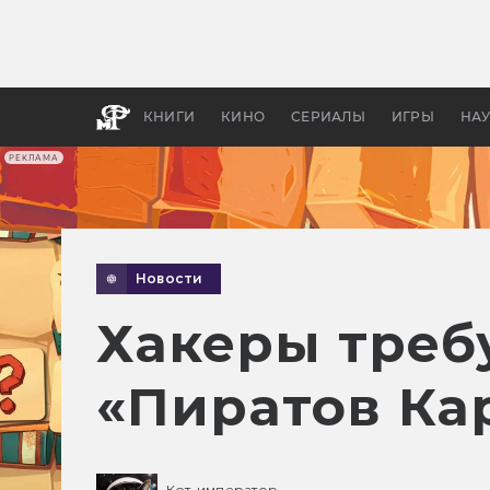
Какие
авгус
апока
детск
КНИГИ
КИНО
СЕРИАЛЫ
ИГРЫ
НА
РЕКЛАМА
Новости
Хакеры требу
«Пиратов Ка
Кот-император