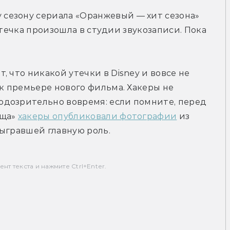
у сезону сериала «Оранжевый — хит сезона» 
 Утечка произошла в студии звукозаписи. Пока 
 что никакой утечки в Disney и вовсе не 
к премьере нового фильма. Хакеры не 
дозрительно вовремя: если помните, перед 
ща» 
хакеры опубликовали фотографии
 из 
сыгравшей главную роль.
т текста и нажмите Ctrl+Enter.