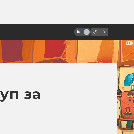
ы»:
ыло
«Время первых»: что правда, а
что вымысел
уп за