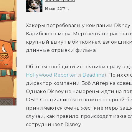
16 мая 2017 г.
Хакеры потребовали у компании Disney
Карибского моря: Мертвецы не рассказы
крупный выкуп в биткоинах, взломщики 
длинные отрывки фильма.
Об этом сообщили источники сразу в дв
Hollywood Reporter
 и 
Deadline
). По их с
директор компании Боб Айгер на совещ
Однако Disney не намерены идти на пово
ФБР. Специалисты по компьютерной без
принимаются очень жёсткие меры защи
случаи, как правило, происходят из-за 
сотрудничает Disney.