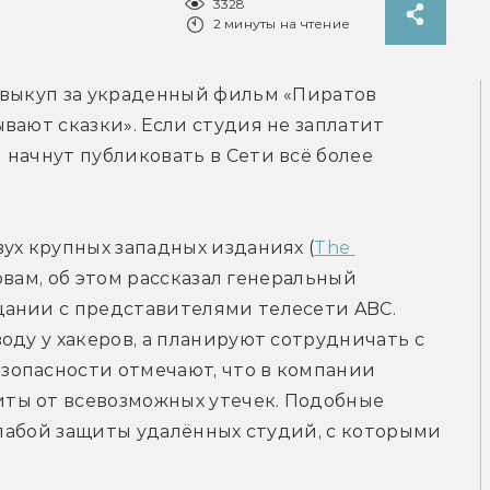
3328
2 минуты на чтение
 выкуп за украденный фильм «Пиратов 
вают сказки». Если студия не заплатит 
начнут публиковать в Сети всё более 
ух крупных западных изданиях (
The 
ловам, об этом рассказал генеральный 
ании с представителями телесети ABC. 
ду у хакеров, а планируют сотрудничать с 
опасности отмечают, что в компании 
ты от всевозможных утечек. Подобные 
слабой защиты удалённых студий, с которыми 