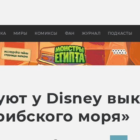
 фильмы смотреть в
Как создавались «Страшил
те 2026? В мире —
фильм, без которого не б
липсис, в России —
бы «Властелина колец»
ие комедии
УКА
МИРЫ
КОМИКСЫ
ФАН
ЖУРНАЛ
ПОДКАСТЫ
ют у Disney вык
рибского моря»