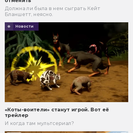
отменить
Должна ли была в нем сыграть Кейт
Бланшетт, неясно.
Новости
«Коты-воители» станут игрой. Вот её
трейлер
И когда там мультсериал?