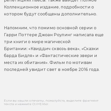
репетициях пьесы. Также выйдет Полное 
Коллекционное издание, подробности о 
котором будут сообщены дополнительно.
Напомним, что помимо основной серии о 
Гарри Поттере Джоан Роулинг написала еще 
три книги о мире магической 
Британии: «Квиддич сквозь века», «Сказки 
барда Бидля» и «Фантастические звери и 
места их обитания». Фильм по мотивам 
последней увидит свет в ноябре 2016 года.
Если вы нашли опечатку, пожалуйста, выделите фрагмент
текста и нажмите Ctrl+Enter.