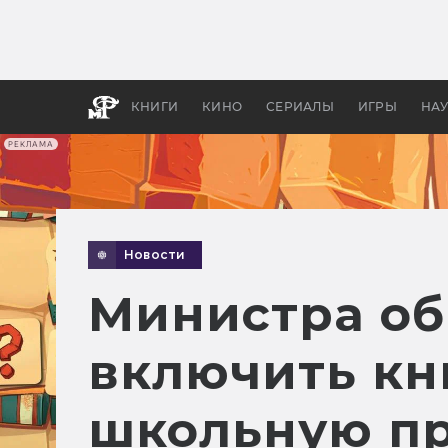
Как с
фильм
бы «В
КНИГИ
КИНО
СЕРИАЛЫ
ИГРЫ
НА
РЕКЛАМА
Новости
Министра об
включить кн
школьную п