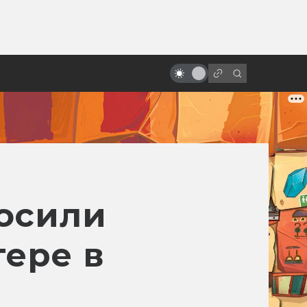
от
Следуй за кроликом: история
создания «Донни Дарко»
осили
тере в