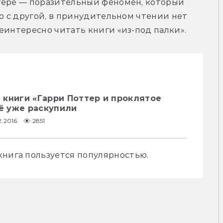
тере — поразительный феномен, который 
о с другой, в принудительном чтении нет 
еинтересно читать книги «из-под палки».
 книги «Гарри Поттер и проклятое
её уже раскупили
2.2016
2851
книга пользуется популярностью.