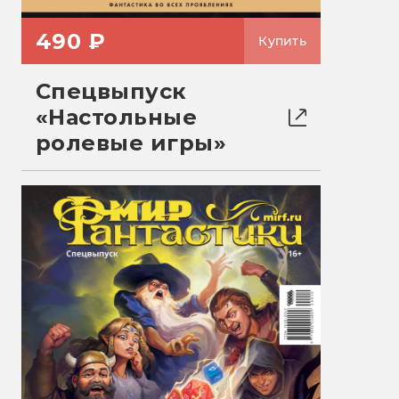
490 ₽
Купить
Спецвыпуск
«Настольные
ролевые игры»