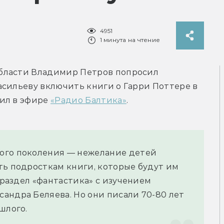
4951
1 минута на чтение
бласти Владимир Петров попросил 
сильеву включить книги о Гарри Поттере в 
ил в эфире 
«Радио Балтика»
.
ого поколения — нежелание детей 
ть подросткам книги, которые будут им 
 раздел «фантастика» с изучением 
андра Беляева. Но они писали 70-80 лет 
шлого.