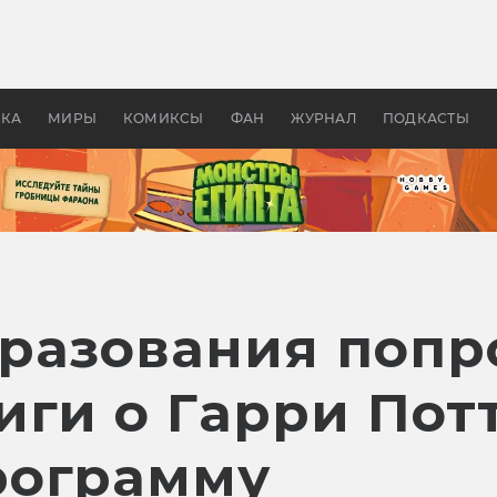
оздавались «Страшилы»:
«Одиссея» Нолана: что эт
, без которого не было
фильм сделал с Гомером и
ластелина колец»
Древней Грецией
УКА
МИРЫ
КОМИКСЫ
ФАН
ЖУРНАЛ
ПОДКАСТЫ
разования попр
иги о Гарри Пот
рограмму