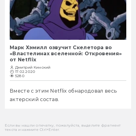
Марк Хэмилл озвучит Скелетора во
«Властелинах вселенной: Откровения»
от Netflix
Дмитрий Кинский
17.02.2020
5280
Вместе с этим Netflix обнародовал весь 
актерский состав.
Если вы нашли опечатку, пожалуйста, выделите фрагмент
текста и нажмите Ctrl+Enter.