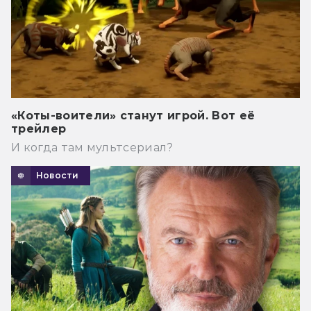
«Коты-воители» станут игрой. Вот её
трейлер
И когда там мультсериал?
Новости