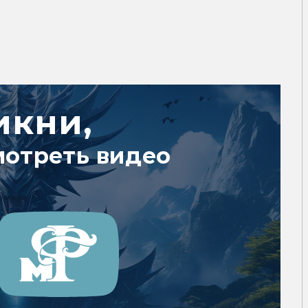
икни,
мотреть видео