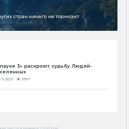
ругих стран ничего не тормозит
-пауке 3» раскроют судьбу Людей-
вселенных
.11.2021
2797
т текста и нажмите Ctrl+Enter.