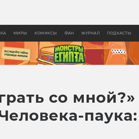
 фильмы смотреть в
Как создавались «Страшил
те 2026? В мире —
фильм, без которого не б
липсис, в России —
бы «Властелина колец»
ие комедии
УКА
МИРЫ
КОМИКСЫ
ФАН
ЖУРНАЛ
ПОДКАСТЫ
грать со мной?»
Человека-паука: