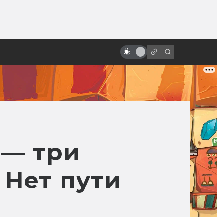
ы»:
Фильмы и сериалы по книгам:
ыло
точные экранизации фантастики
и фэнтези
 — три
 Нет пути