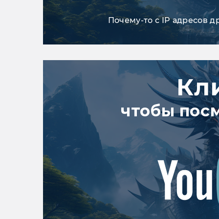
Почему-то с IP адресов д
Кл
чтобы пос