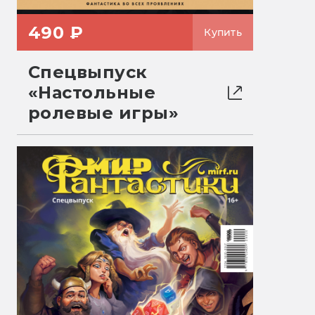
490 ₽
Купить
Спецвыпуск
«Настольные
ролевые игры»