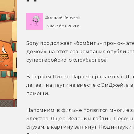
Дмитрий Кинский
13 декабря 2021 г.
Sony продолжает «бомбить» промо-матер
домой», на этот раз компания опублико
супергеройского блокбастера.
В первом Питер Паркер сражается с Док
летает на паутине вместе с ЭмДжей, а 
помощи.
Напомним, в фильме появятся многие з
Электро, Ящер, Зеленый гоблин, Песочн
слухам, в картину заглянут Люди-пауки