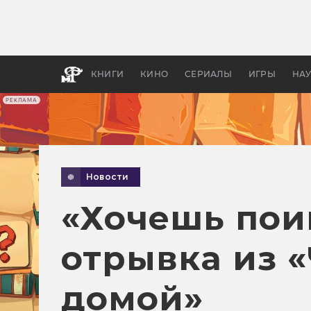
Какие
авгус
апока
детск
КНИГИ
КИНО
СЕРИАЛЫ
ИГРЫ
НА
РЕКЛАМА
Новости
«Хочешь пои
отрывка из «
домой»