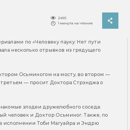
2495
1 минута на чтение
иалами по «Человеку пауку: Нет пути 
вала несколько отрывков из грядущего 
тором Осьминогом на мосту, во втором — 
в третьем — просит Доктора Стрэнджа о 
накомые злодеи дружелюбного соседа: 
ый человек и Доктор Осьминог. Также, по 
 в исполнении Тоби Магуайра и Эндрю 