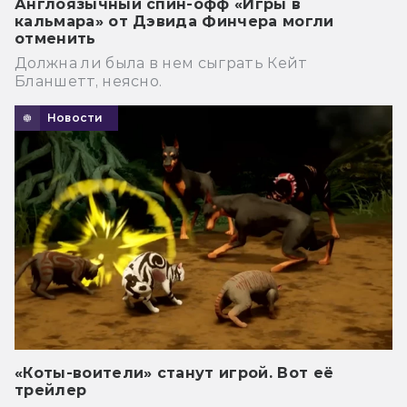
Англоязычный спин-офф «Игры в
кальмара» от Дэвида Финчера могли
отменить
Должна ли была в нем сыграть Кейт
Бланшетт, неясно.
Новости
«Коты-воители» станут игрой. Вот её
трейлер