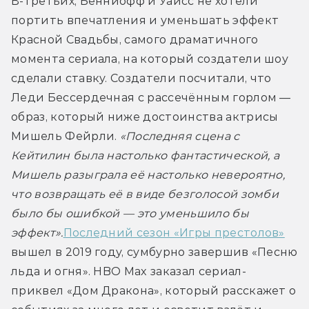
В-третьих, Бенниофф и Уайсс не хотели 
портить впечатления и уменьшать эффект 
Красной Свадьбы, самого драматичного 
момента сериала, на который создатели шоу 
сделали ставку. Создатели посчитали, что 
Леди Бессердечная с рассечённым горлом — 
образ, который ниже достоинства актрисы 
Мишель Фейрли. 
«Последняя сцена с 
Кейтилин была настолько фантастической, а 
Мишель разыграла её настолько невероятно, 
что возвращать её в виде безголосой зомби 
было бы ошибкой — это уменьшило бы 
эффект».
Последний сезон «Игры престолов»
вышел в 2019 году, сумбурно завершив «Песню 
льда и огня». HBO Max заказал сериал-
приквел «Дом Дракона», который расскажет о 