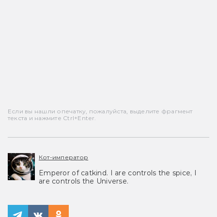
Если вы нашли опечатку, пожалуйста, выделите фрагмент
текста и нажмите Ctrl+Enter.
Кот-император
Emperor of catkind. I are controls the spice, I
are controls the Universe.