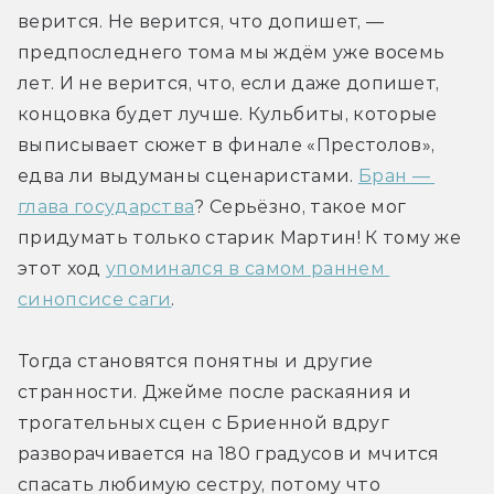
верится. Не верится, что допишет, — 
предпоследнего тома мы ждём уже восемь 
лет. И не верится, что, если даже допишет, 
концовка будет лучше. Кульбиты, которые 
выписывает сюжет в финале «Престолов», 
едва ли выдуманы сценаристами. 
Бран — 
глава государства
? Серьёзно, такое мог 
придумать только старик Мартин! К тому же 
этот ход 
упоминался в самом раннем 
синопсисе саги
.
Тогда становятся понятны и другие 
странности. Джейме после раскаяния и 
трогательных сцен с Бриенной вдруг 
разворачивается на 180 градусов и мчится 
спасать любимую сестру, потому что 