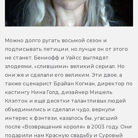
Можно долго ругать восьмой сезон и 
подписывать петиции, но лучше он от этого 
не станет. Бениофф и Уайсс выглядят 
злодеями, «слившими» великий сериал. Но 
они же и сделали его великим. Эти двое, а 
также сценарист Брайан Когман, директор по 
кастингу Нина Голд, дизайнер Мишель 
Клэптон и ещё десятки талантливых людей 
объединились и сделали чудо, вернули 
интерес к фэнтези, казалось бы, угасший 
после «Возвращения короля» в 2003 году. Они 
подарили нам Красную свадьбу и Суровый 