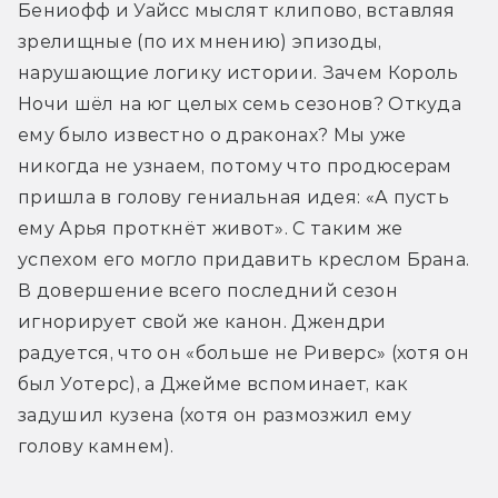
Бениофф и Уайсс мыслят клипово, вставляя 
зрелищные (по их мнению) эпизоды, 
нарушающие логику истории. Зачем Король 
Ночи шёл на юг целых семь сезонов? Откуда 
ему было известно о драконах? Мы уже 
никогда не узнаем, потому что продюсерам 
пришла в голову гениальная идея: «А пусть 
ему Арья проткнёт живот». С таким же 
успехом его могло придавить креслом Брана. 
В довершение всего последний сезон 
игнорирует свой же канон. Джендри 
радуется, что он «больше не Риверс» (хотя он 
был Уотерс), а Джейме вспоминает, как 
задушил кузена (хотя он размозжил ему 
голову камнем).