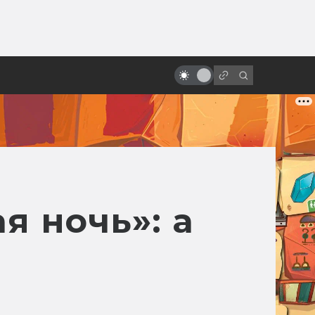
от
Как создавался «Трон:
Наследие»: фильм, застывший на
лезвии
я ночь»: а