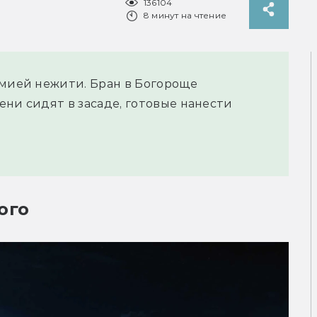
136104
8 минут на чтение
рмией нежити. Бран в Богороще
ени сидят в засаде, готовые нанести
ого