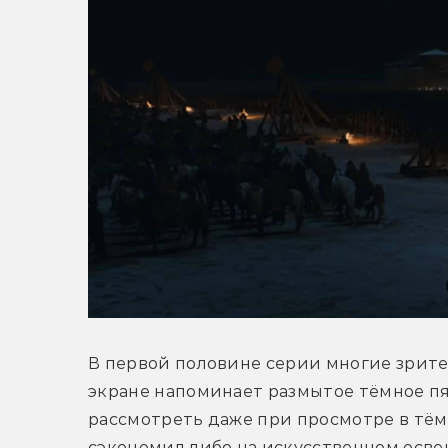
В первой половине серии многие зрител
экране напоминает размытое тёмное пя
рассмотреть даже при просмотре в тёмн
сэкономил либо на искусственном освещ