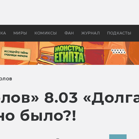
оздавались «Страшилы»:
«Одиссея» Нолана: что эт
, без которого не было
фильм сделал с Гомером и
ластелина колец»
Древней Грецией
УКА
МИРЫ
КОМИКСЫ
ФАН
ЖУРНАЛ
ПОДКАСТЫ
ТОЛОВ
лов» 8.03 «Долга
но было?!