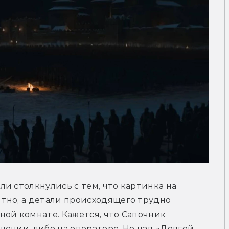
и столкнулись с тем, что картинка на 
тно, а детали происходящего трудно 
ой комнате. Кажется, что Сапочник 
ении, либо на операторе. Но над «Долгой 