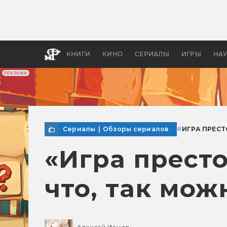
Как с
фильм
бы «В
КНИГИ
КИНО
СЕРИАЛЫ
ИГРЫ
НА
РЕКЛАМА
Сериалы
|
Обзоры сериалов
#
ИГРА ПРЕС
«Игра престо
что, так мож
Алексей Ионов