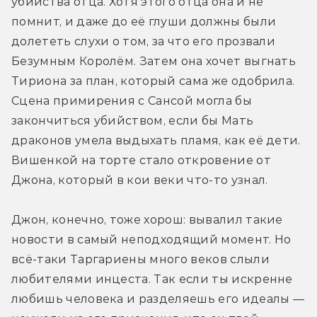
убийства отца. Хотя этого отца она и не 
помнит, и даже до её глуши должны были 
долететь слухи о том, за что его прозвали 
Безумным Королём. Затем она хочет выгнать 
Тириона за план, который сама же одобрила. 
Сцена примирения с Сансой могла бы 
закончиться убийством, если бы Мать 
драконов умела выдыхать пламя, как её дети. 
Вишенкой на торте стало откровение от 
Джона, который в кои веки что-то узнал.
Джон, конечно, тоже хорош: вывалил такие 
новости в самый неподходящий момент. Но 
всё-таки Таргариены много веков слыли 
любителями инцеста. Так если ты искренне 
любишь человека и разделяешь его идеалы — 