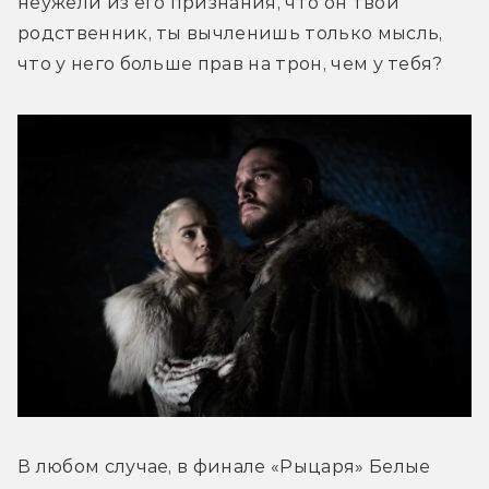
неужели из его признания, что он твой 
родственник, ты вычленишь только мысль, 
что у него больше прав на трон, чем у тебя?
В любом случае, в финале «Рыцаря» Белые 