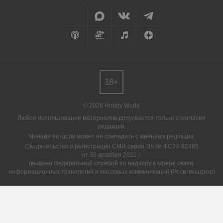
18+
© 2026 Hobby World
Любое использование материалов допускается только с согласия
редакции.
Мнение авторов может не совпадать с мнением редакции.
Свидетельство о регистрации СМИ серия Эл № ФС77-82485
от 30 декабря 2021 г.
(выдано Федеральной службой по надзору в сфере связи,
информационных технологий и массовых коммуникаций (Роскомнадзор)