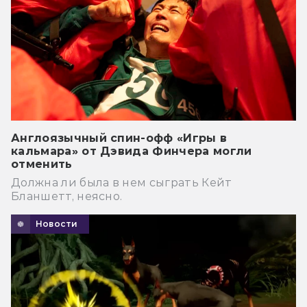
Англоязычный спин-офф «Игры в
кальмара» от Дэвида Финчера могли
отменить
Должна ли была в нем сыграть Кейт
Бланшетт, неясно.
Новости