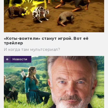
«Коты-воители» станут игрой. Вот её
трейлер
И когда там мультсериал?
Новости