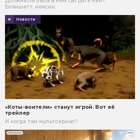
Должна ли была в нем сыграть Кейт
Бланшетт, неясно.
Новости
«Коты-воители» станут игрой. Вот её
трейлер
И когда там мультсериал?
РЕКЛАМА