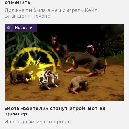
отменить
Должна ли была в нем сыграть Кейт
Бланшетт, неясно.
Новости
«Коты-воители» станут игрой. Вот её
трейлер
И когда там мультсериал?