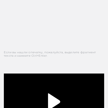
Если вы нашли опечатку, пожалуйста, выделите фрагмент
текста и нажмите Ctrl+Enter.