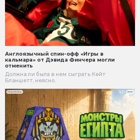
Англоязычный спин-офф «Игры в
кальмара» от Дэвида Финчера могли
отменить
Должна ли была в нем сыграть Кейт
Бланшетт, неясно.
РЕКЛАМА