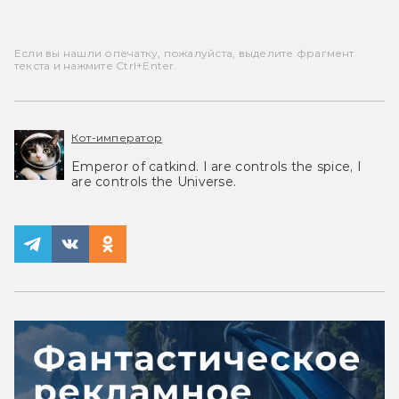
Если вы нашли опечатку, пожалуйста, выделите фрагмент
текста и нажмите Ctrl+Enter.
Кот-император
Emperor of catkind. I are controls the spice, I
are controls the Universe.