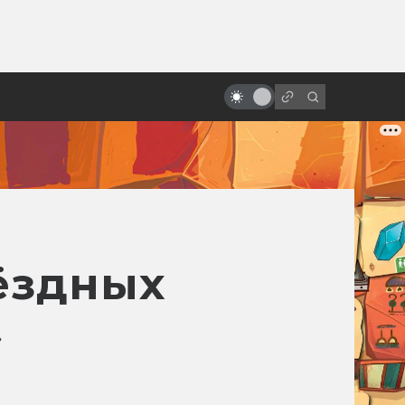
ы»:
Фильмы Warhammer 40,000:
ыло
официальные, фанатские и
будущие
ёздных
»