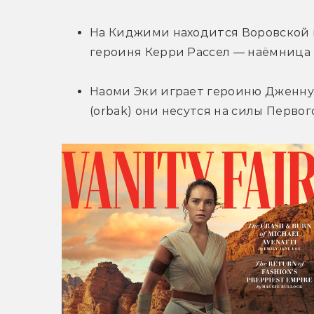
На Киджими находится Воровской ква
героиня Керри Рассел — наёмница по
Наоми Эки играет героиню Дженну.
(orbak) они несутся на силы Первог