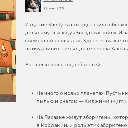
22 мая 2019 г.
Издание Vanity Fair представило облож
девятому эпизоду «Звёздных войн». И з
съёмочной площадки. Здесь есть всё: от
причудливых зверях до генерала Хакса
Вот несколько подробностей:
Немного о новых планетах. Пустынна
пылью и снегом — Киджими (Kijimi).
На Пасаане живут аборигены, которы
в Иордании, и роль этих абориген