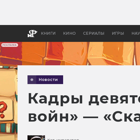
Какие
авгус
апока
детск
КНИГИ
КИНО
СЕРИАЛЫ
ИГРЫ
НА
РЕКЛАМА
Новости
Кадры девят
войн» — «Ск
Кот-император