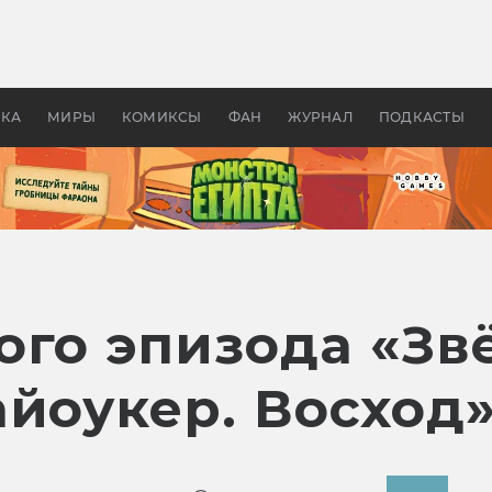
 фильмы смотреть в
Как создавались «Страшил
те 2026? В мире —
фильм, без которого не б
липсис, в России —
бы «Властелина колец»
ие комедии
УКА
МИРЫ
КОМИКСЫ
ФАН
ЖУРНАЛ
ПОДКАСТЫ
ого эпизода «Зв
айоукер. Восход