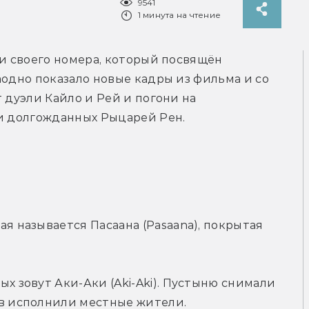
9541
1 минута на чтение
ки своего номера, который посвящён 
аодно показало новые кадры из фильма и со 
 дуэли Кайло и Рей и погони на 
 и долгожданных Рыцарей Рен.
я называется Пасаана (Pasaana), покрытая 
х зовут Аки-Аки (Aki-Aki). Пустыню снимали 
ов исполнили местные жители.