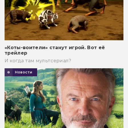
«Коты-воители» станут игрой. Вот её
трейлер
И когда там мультсериал?
Новости