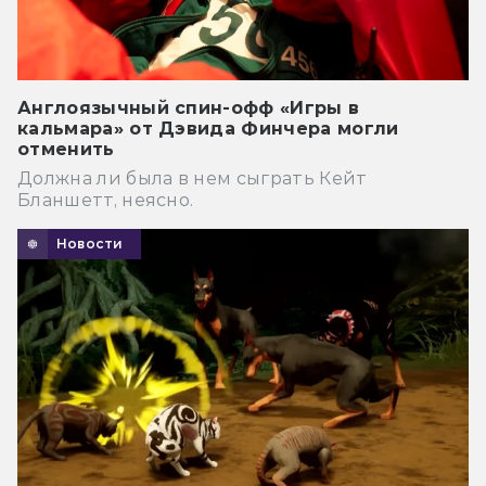
Англоязычный спин-офф «Игры в
кальмара» от Дэвида Финчера могли
отменить
Должна ли была в нем сыграть Кейт
Бланшетт, неясно.
Новости