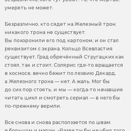
умереть не может.
Безразлично, кто сядет на Железный трон: 
никакого трона не существует. 
Вы похоронили его под картоном, и он стал 
реквизитом с экрана. Кольцо Всевластия 
существует, Град обречённый Стругацких как 
стоял, так и стоит, Солярис где-то вращается 
в космосе, вечно бежит по лезвию Декард, 
а Железного трона — нет. А жаль. Мог бы 
до сих пор стоять, и мы — когда-то начавшие 
читать цикл и смотреть сериал — в него бы 
по-прежнему верили.
Все снова и снова расползается по швам: 
в большом и малом. «Разве ты бы не убил того, 