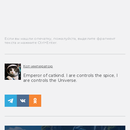
Если вы нашли опечатку, пожалуйста, выделите фрагмент
текста и нажмите Ctrl+Enter.
Кот-император
Emperor of catkind. I are controls the spice, I
are controls the Universe.