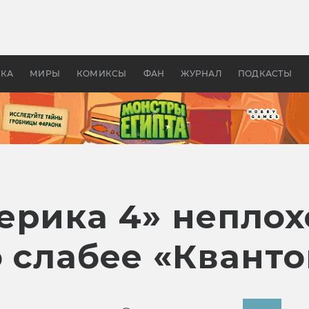
 фильмы смотреть в
Как создавались «Страшил
те 2026? В мире —
фильм, без которого не б
липсис, в России —
бы «Властелина колец»
ие комедии
УКА
МИРЫ
КОМИКСЫ
ФАН
ЖУРНАЛ
ПОДКАСТЫ
ерика 4» неплох
о слабее «Квант