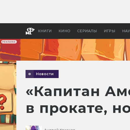
Какие
авгус
апока
детск
КНИГИ
КИНО
СЕРИАЛЫ
ИГРЫ
НА
РЕКЛАМА
Новости
«Капитан Ам
в прокате, н
Андрей Квасков