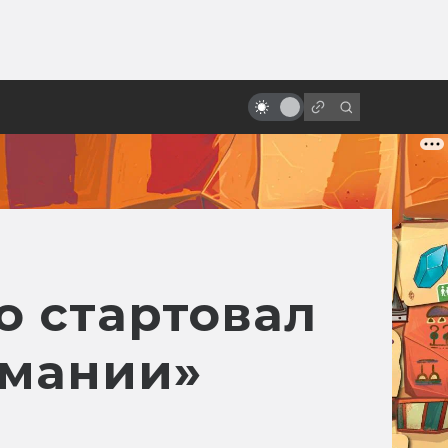
ы»:
ыло
Боди-хоррор: 10 фильмов,
которые помогут понять жанр
о стартовал
омании»