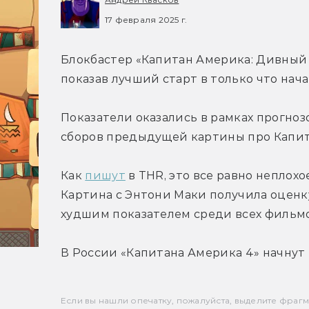
17 февраля 2025 г.
Блокбастер «Капитан Америка: Дивный н
показав лучший старт в только что нача
Показатели оказались в рамках прогноз
сборов предыдущей картины про Капит
Как 
пишут
 в THR, это все равно неплох
Картина с Энтони Маки получила оценку 
худшим показателем среди всех фильмо
В России «Капитана Америка 4» начнут 
Если вы нашли опечатку, пожалуйста, выделите фрагмен