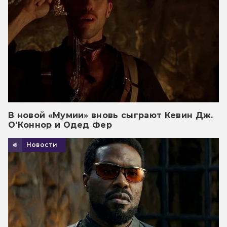
В новой «Мумии» вновь сыграют Кевин Дж.
О’Коннор и Одед Фер
Новости