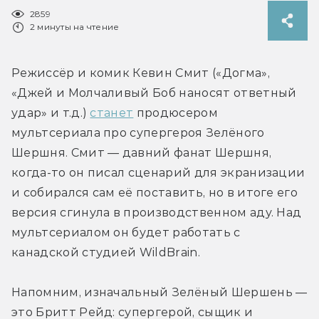
2859
2 минуты на чтение
Режиссёр и комик Кевин Смит («Догма», 
«Джей и Молчаливый Боб наносят ответный 
удар» и т.д.) 
станет
 продюсером 
мультсериала про супергероя Зелёного 
Шершня. Смит — давний фанат Шершня, 
когда-то он писал сценарий для экранизации 
и собирался сам её поставить, но в итоге его 
версия сгинула в производственном аду. Над 
мультсериалом он будет работать с 
канадской студией WildBrain.
Напомним, изначальный Зелёный Шершень — 
это Бритт Рейд: супергерой, сыщик и 