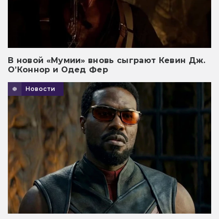
В новой «Мумии» вновь сыграют Кевин Дж.
О’Коннор и Одед Фер
Новости