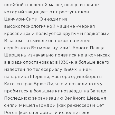
плейбой в зелёной маске, плаще и шляпе, 
который защищает от преступников 
Ценчури-Сити. Он ездит на 
высокотехнологичной машине «Чёрная 
красавица» и пользуется крутыми гаджетами. 
В каком-то смысле он похож на менее 
серьёзного Бэтмена, ну, или Чёрного Плаща. 
Шершень изначально появился не в комиксах, 
а в радиопостановках в 1930-е, а больше всего 
известен по телесериалу 1960-х. В нём 
напарника Шершня, мастера единоборств 
Като, сыграл Брюс Ли, что и позволило ему 
пробиться в большие кинозвёзды на Западе. 
Последнюю экранизацию Зелёного Шершня 
сняли Мишель Гондри (как режиссёр) и Сет 
Роген (как сценарист и исполнитель 