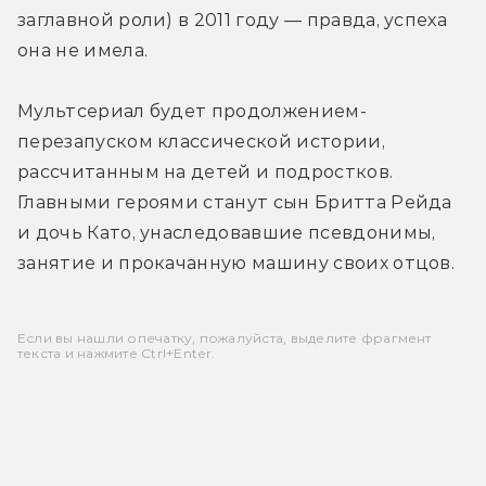
заглавной роли) в 2011 году — правда, успеха 
она не имела.
Мультсериал будет продолжением-
перезапуском классической истории, 
рассчитанным на детей и подростков. 
Главными героями станут сын Бритта Рейда 
и дочь Като, унаследовавшие псевдонимы, 
занятие и прокачанную машину своих отцов.
Если вы нашли опечатку, пожалуйста, выделите фрагмент
текста и нажмите Ctrl+Enter.