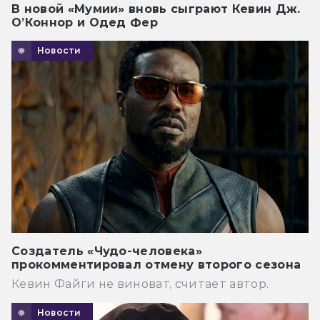
В новой «Мумии» вновь сыграют Кевин Дж.
О’Коннор и Одед Фер
Новости
Создатель «Чудо-человека»
прокомментировал отмену второго сезона
Кевин Файги не виноват, считает автор.
Новости