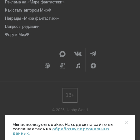
Реклама на «Мире фантастики»
Как стать автором МирФ
Награды «Мира фантастики»
Вопросы редакции
Форум МирФ
18+
© 2026 Hobby World
Любое использование материалов допускается только с согласия
редакции.
Мы используем cookie. Находясь на сайте вы
соглашаетесь на
обработку персональных
Мнение авторов может не совпадать с мнением редакции.
данных.
Свидетельство о регистрации СМИ серия Эл № ФС77-82485