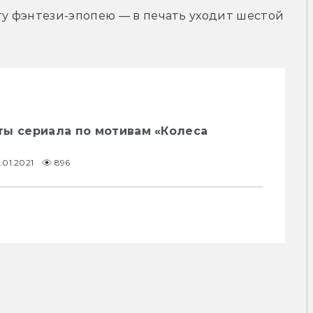
ту фэнтези-эпопею — в печать уходит шестой 
ты сериала по мотивам «Колеса
.01.2021
896