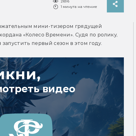
2696
1 минута на чтение
ржательным мини-тизером грядущей 
рдана «Колесо Времени». Судя по ролику, 
запустить первый сезон в этом году.
икни,
мотреть видео