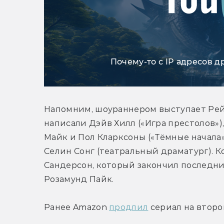
Почему-то с IP адресов д
Напомним, шоураннером выступает Рейф 
написали Дэйв Хилл («Игра престолов»)
Майк и Пол Кларксоны («Тёмные начала»,
Селин Сонг (театральный драматург). К
Сандерсон, который закончил последни
Розамунд Пайк.
Ранее Amazon 
продлил
 сериал на второ