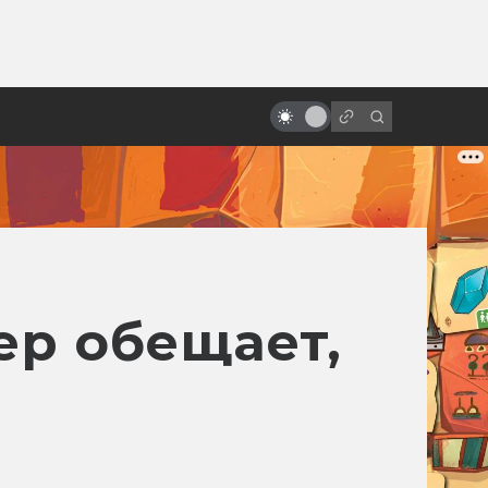
ы»:
ыло
«Люди Икс»: всё о фильмах серии
ер обещает,