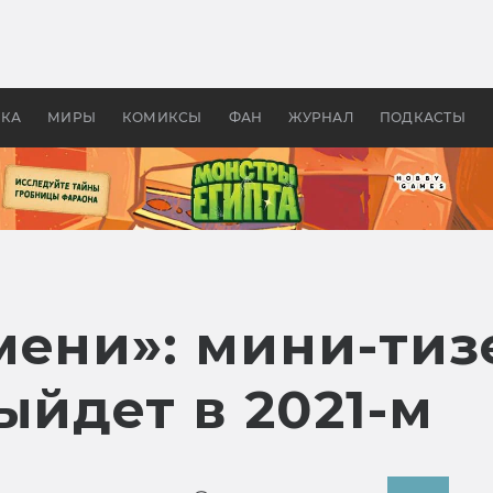
 фильмы смотреть в
Как создавались «Страшил
те 2026? В мире —
фильм, без которого не б
липсис, в России —
бы «Властелина колец»
ие комедии
УКА
МИРЫ
КОМИКСЫ
ФАН
ЖУРНАЛ
ПОДКАСТЫ
мени»: мини-тиз
ыйдет в 2021-м