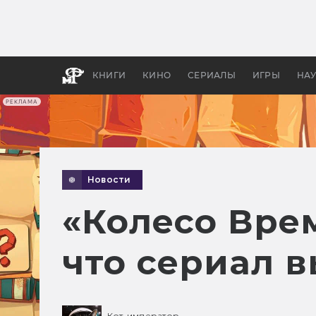
Какие
авгус
апока
детск
КНИГИ
КИНО
СЕРИАЛЫ
ИГРЫ
НА
РЕКЛАМА
Новости
«Колесо Вре
что сериал в
Кот-император