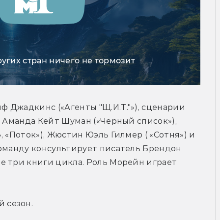
ругих стран ничего не тормозит
Джадкинс («Агенты "Щ.И.Т."»), сценарии 
, Аманда Кейт Шуман («Черный список»), 
 «Поток»), Жюстин Юэль Гилмер ( «Сотня») и 
оманду консультирует писатель Брендон 
е три книги цикла. Роль Морейн играет 
й сезон.