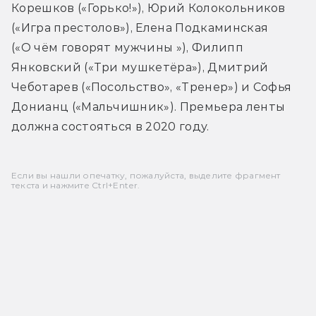
Корешков («Горько!»), Юрий Колокольников 
(«Игра престолов»), Елена Подкаминская 
(«О чём говорят мужчины »), Филипп 
Янковский («Три мушкетёра»), Дмитрий 
Чеботарев («Посольство», «Тренер») и Софья 
Донианц («Мальчишник»). Премьера ленты 
должна состояться в 2020 году.
Если вы нашли опечатку, пожалуйста, выделите фрагмент
текста и нажмите Ctrl+Enter.