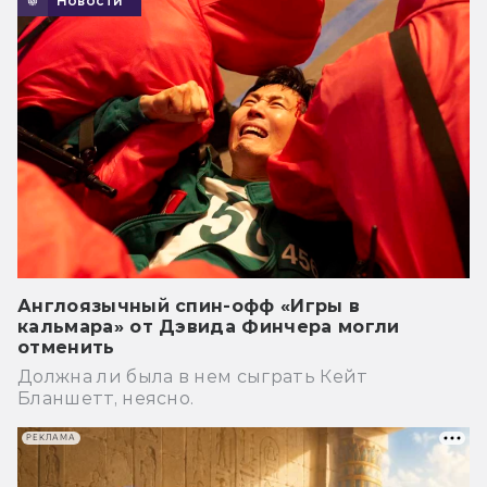
Новости
Англоязычный спин-офф «Игры в
кальмара» от Дэвида Финчера могли
отменить
Должна ли была в нем сыграть Кейт
Бланшетт, неясно.
РЕКЛАМА