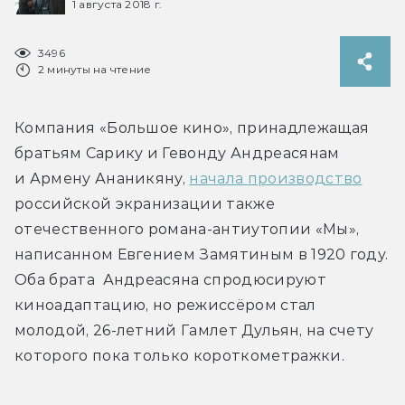
1 августа 2018 г.
3496
2 минуты на чтение
Компания «Большое кино», принадлежащая 
братьям Сарику и Гевонду Андреасянам 
и Армену Ананикяну, 
начала производство
российской экранизации также 
отечественного романа-антиутопии «Мы», 
написанном Евгением Замятиным в 1920 году. 
Оба брата  Андреасяна спродюсируют 
киноадаптацию, но режиссёром стал 
молодой, 26-летний Гамлет Дульян, на счету 
которого пока только короткометражки.