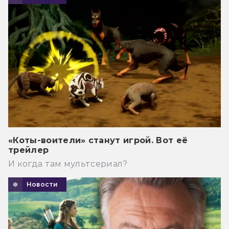
«Коты-воители» станут игрой. Вот её
трейлер
И когда там мультсериал?
Новости