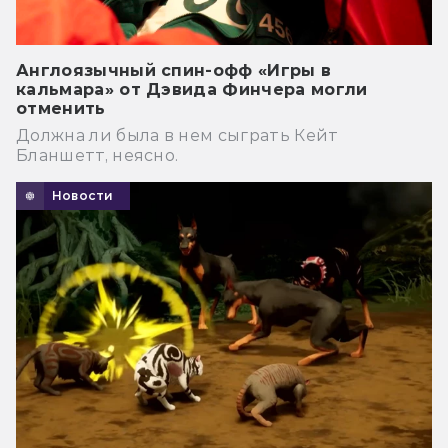
Англоязычный спин-офф «Игры в
кальмара» от Дэвида Финчера могли
отменить
Должна ли была в нем сыграть Кейт
Бланшетт, неясно.
Новости