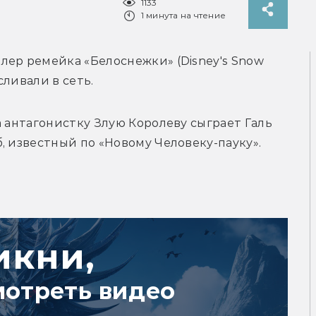
1133
1 минута на чтение
ер ремейка «Белоснежки» (Disney's Snow 
сливали в сеть.
 антагонистку Злую Королеву сыграет Галь 
, известный по «Новому Человеку-пауку».
икни,
мотреть видео