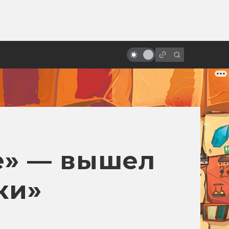
ы»:
ыло
Как на студии разгромили
первый сценарий «Матрицы»
се» — вышел
ки»