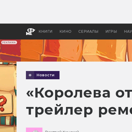
Какие
авгус
апока
детск
КНИГИ
КИНО
СЕРИАЛЫ
ИГРЫ
НА
РЕКЛАМА
Новости
«Королева о
трейлер рем
Дмитрий Кинский