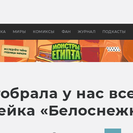
 фильмы смотреть в
Как создавались «Страшил
те 2026? В мире —
фильм, без которого не б
липсис, в России —
бы «Властелина колец»
ие комедии
УКА
МИРЫ
КОМИКСЫ
ФАН
ЖУРНАЛ
ПОДКАСТЫ
тобрала у нас в
ейка «Белоснеж