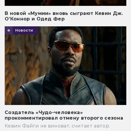
В новой «Мумии» вновь сыграют Кевин Дж.
О’Коннор и Одед Фер
Новости
Создатель «Чудо-человека»
прокомментировал отмену второго сезона
Кевин Файги не виноват, считает автор.