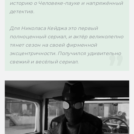
историю о Человеке-пауке и напряжённый 
детектив. 

Для Николаса Кейджа это первый 
полноценный сериал, и актёр великолепно 
тянет сезон на своей фирменной 
эксцентричности. Получился удивительно 
свежий и весёлый сериал.