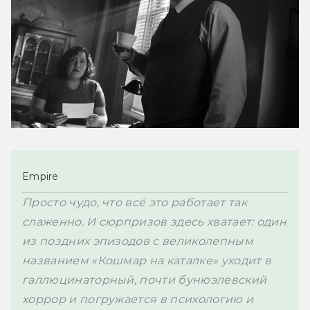
Empire
Просто чудо, что всё это работает так 
слаженно. И сюрпризов здесь хватает: один 
из поздних эпизодов с великолепным 
названием «Кошмар на каталке» уходит в 
галлюцинаторный, почти бунюэлевский 
хоррор и погружается в психологию и 