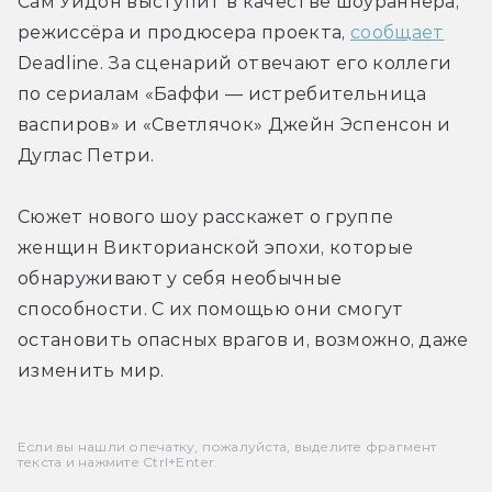
Сам Уидон выступит в качестве шоураннера, 
режиссёра и продюсера проекта, 
сообщает
Deadline. За сценарий отвечают его коллеги 
по сериалам «Баффи — истребительница 
васпиров» и «Светлячок» Джейн Эспенсон и 
Дуглас Петри.
Сюжет нового шоу расскажет о группе 
женщин Викторианской эпохи, которые 
обнаруживают у себя необычные 
способности. С их помощью они смогут 
остановить опасных врагов и, возможно, даже 
изменить мир.
Если вы нашли опечатку, пожалуйста, выделите фрагмент
текста и нажмите Ctrl+Enter.