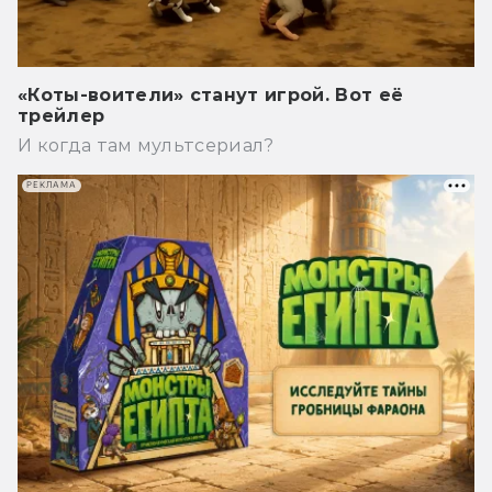
«Коты-воители» станут игрой. Вот её
трейлер
И когда там мультсериал?
РЕКЛАМА