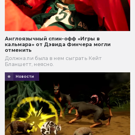
Англоязычный спин-офф «Игры в
кальмара» от Дэвида Финчера могли
отменить
Должна ли была в нем сыграть Кейт
Бланшетт, неясно.
Новости