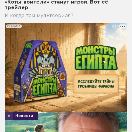
«Коты-воители» станут игрой. Вот её
трейлер
И когда там мультсериал?
РЕКЛАМА
Новости