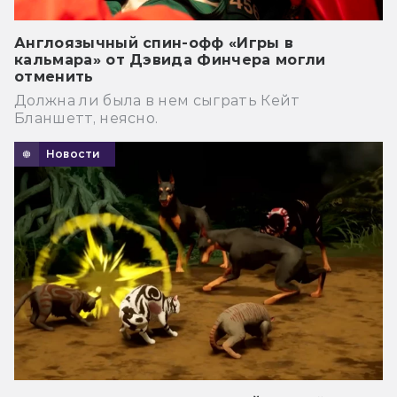
Англоязычный спин-офф «Игры в
кальмара» от Дэвида Финчера могли
отменить
Должна ли была в нем сыграть Кейт
Бланшетт, неясно.
Новости